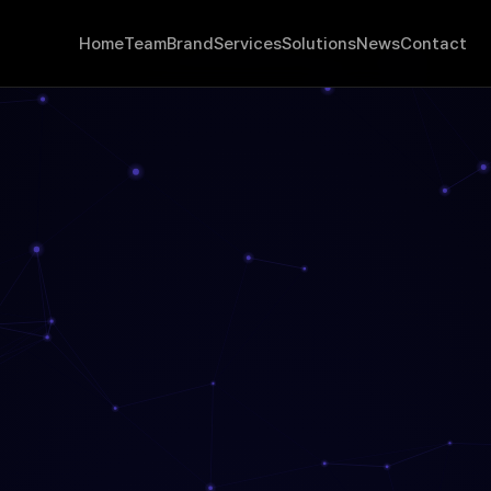
Home
Team
Brand
Services
Solutions
News
Contact